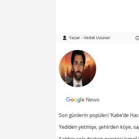
Yazar - Vedat Uzuner
Son günlerin popüleri ‘Kabe’de Hacıl
Yediden yetmişe, şehirden köye, sağ
Sağdan sola derken gazeteci İsmail 