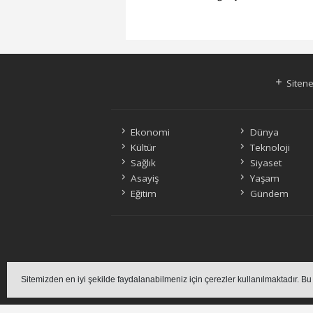
Sitene
Ekonomi
Dünya
Kültür
Teknoloji
Sağlık
Siyaset
Asayiş
Yaşam
Eğitim
Gündem
Sitemizde bulunan 
Sitemizden en iyi şekilde faydalanabilmeniz için çerezler kullanılmaktadır. Bu