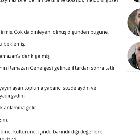
rmiş. Çok da dinleyeni olmuş o günden bugüne.
ü beklemiş.
Ramazan’a denk gelmiş.
’nın Ramazan Genelgesi gelince iftardan sonra tatlı
 yayınlayan topluma yabancı sözde aydın ve
 yadırgadım.
k anlamına gelir.
zım.
ndine, kültürüne, içinde barındırdığı değerlere
zorlandı.