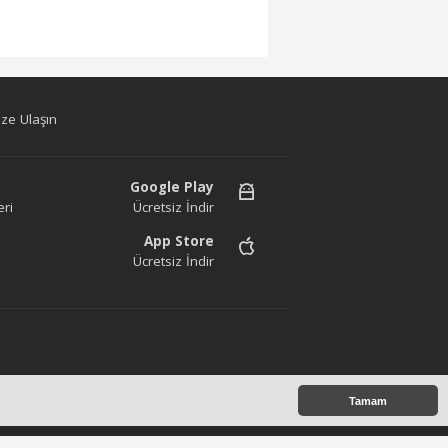
ze Ulaşın
Google Play
ri
Ücretsiz İndir
App Store
Ücretsiz İndir
az. Copyright 2020©
Tamam