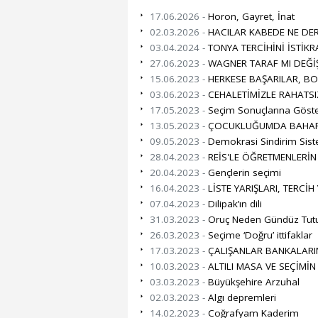
17.06.2026 -
Horon, Gayret, İnat
02.03.2026 -
HACILAR KABEDE NE DE
03.04.2024 -
TONYA TERCİHİNİ İSTİKR
27.06.2023 -
WAGNER TARAF MI DEĞİŞ
15.06.2023 -
HERKESE BAŞARILAR, BOL
03.06.2023 -
CEHALETİMİZLE RAHATSI
17.05.2023 -
Seçim Sonuçlarına Göster
13.05.2023 -
ÇOCUKLUĞUMDA BAHARIN
09.05.2023 -
Demokrasi Sindirim Sistem
28.04.2023 -
REİS'LE ÖĞRETMENLERİN 
20.04.2023 -
Gençlerin seçimi
16.04.2023 -
LİSTE YARIŞLARI, TERCİH
07.04.2023 -
Dilipak’ın dili
31.03.2023 -
Oruç Neden Gündüz Tutu
26.03.2023 -
Seçime ‘Doğru’ ittifaklar
17.03.2023 -
ÇALIŞANLAR BANKALARIN
10.03.2023 -
ALTILI MASA VE SEÇİMİ
03.03.2023 -
Büyükşehire Arzuhal
02.03.2023 -
Algı depremleri
14.02.2023 -
Coğrafyam Kaderim