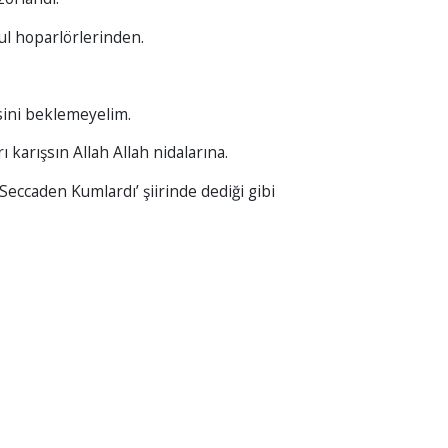
kul hoparlörlerinden.
sini beklemeyelim.
ı karışsın Allah Allah nidalarına.
‘Seccaden Kumlardı’ şiirinde dediği gibi