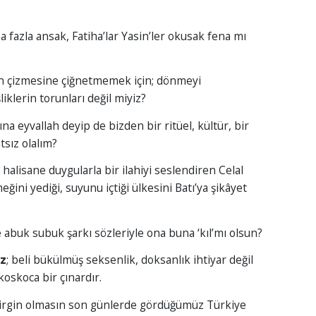
 fazla ansak, Fatiha’lar Yasin’ler okusak fena mı
an çizmesine çiğnetmemek için; dönmeyi
lerin torunları değil miyiz?
na eyvallah deyip de bizden bir ritüel, kültür, bir
tsız olalım?
halisane duygularla bir ilahiyi seslendiren Celal
eğini yediği, suyunu içtiği ülkesini Batı’ya şikâyet
e abuk subuk şarkı sözleriyle ona buna ‘kıl’mı olsun?
iz
; beli bükülmüş seksenlik, doksanlık ihtiyar değil
koskoca bir çınardır.
dirgin olmasın son günlerde gördüğümüz Türkiye