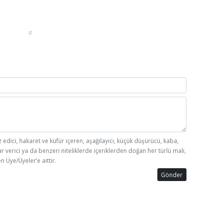
#
z edici, hakaret ve küfür içeren, aşağılayıcı, küçük düşürücü, kaba,
ar verici ya da benzeri niteliklerde içeriklerden doğan her türlü mali,
n Üye/Üyeler’e aittir.
Gönder