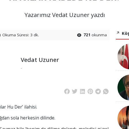
Yazarımız Vedat Uzuner yazdı
Köş
Okuma Süresi: 3 dk.
721
okunma
Vedat Uzuner
-
ar Hu Der’ ilahisi.
dan sola herkesin dilinde.
Saymaz bile ‘benim de dilime dolandı, melodisi güzel