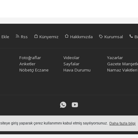
 Ekle
Rss
Künyemiz
Hakkımızda
Kurumsal
Bi
Fotoğraflar
Videolar
Yazarlar
Anketler
Sayfalar
Gazete Manşetle
Nöbetçi Eczane
Hava Durumu
Namaz Vakitleri
içeriklerin tüm hakları saklı tutulmaktadır, izinsiz içerikler kullanılam
 siteye giriş yaparak çerez kullanımını kabul etmiş sayılıyorsunuz.
Daha fazla bilgi
Haber Yazılımı:
Haber Sistemleri