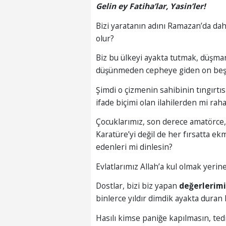
Gelin ey Fatiha’lar, Yasin’ler!
Bizi yaratanın adını Ramazan’da daha
olur?
Biz bu ülkeyi ayakta tutmak, düşm
düşünmeden cepheye giden on beşlik
Şimdi o çizmenin sahibinin tıngırtısı
ifade biçimi olan ilahilerden mi raha
Çocuklarımız, son derece amatörce, 
Karatüre’yi değil de her fırsatta ekm
edenleri mi dinlesin?
Evlatlarımız Allah’a kul olmak yerin
Dostlar, bizi biz yapan
değerlerim
binlerce yıldır dimdik ayakta duran 
Hasılı kimse paniğe kapılmasın, te