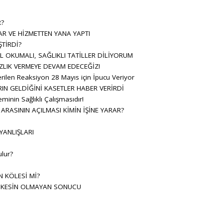
R?
AR VE HİZMETTEN YANA YAPTI
TİRDİ?
 OKUMALI, SAĞLIKLI TATİLLER DİLİYORUM
ZLIK VERMEYE DEVAM EDECEĞİZ!
ilen Reaksiyon 28 Mayıs için İpucu Veriyor
 GELDİĞİNİ KASETLER HABER VERİRDİ
inin Sağlıklı Çalışmasıdır!
ARASININ AÇILMASI KİMİN İŞİNE YARAR?
 YANLIŞLARI
lur?
 KÖLESİ Mİ?
N KESİN OLMAYAN SONUCU