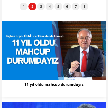
1
2
3
4
5
6
7
8
11 yıl oldu mahcup durumdayız