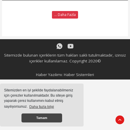
... Daha Fazla
Sitemizde bulunan içeriklerin tüm hakları saklı tutulmaktadır, izinsiz
içerikler kullanılamaz. Copyright 2020©
Haber Yazılımı:
Haber Sistemleri
Sitemizden en iyi şekilde faydalanabilmeniz
için çerezler kullanılmaktadır. Bu siteye giriş
yaparak çerez kullanımını kabul etmiş
sayılıyorsunuz.
Daha fazla bilgi
Tamam