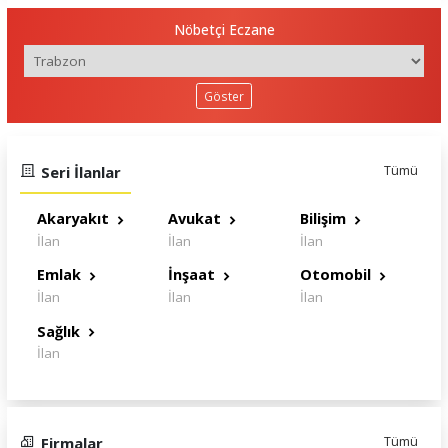
Nöbetçi Eczane
Göster
Seri İlanlar
Tümü
Akaryakıt
Avukat
Bilişim
İlan
İlan
İlan
Emlak
İnşaat
Otomobil
İlan
İlan
İlan
Sağlık
İlan
Firmalar
Tümü