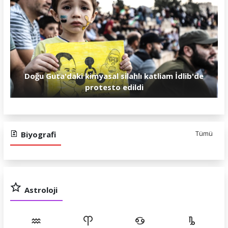
Doğu Guta'daki kimyasal silahlı katliam İdlib'de
protesto edildi
Biyografi
Tümü
Astroloji