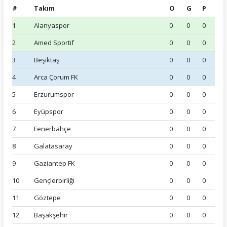
#
Takım
O
G
P
1
Alanyaspor
0
0
0
2
Amed Sportif
0
0
0
3
Beşiktaş
0
0
0
4
Arca Çorum FK
0
0
0
5
Erzurumspor
0
0
0
6
Eyüpspor
0
0
0
7
Fenerbahçe
0
0
0
8
Galatasaray
0
0
0
9
Gaziantep FK
0
0
0
10
Gençlerbirliği
0
0
0
11
Göztepe
0
0
0
12
Başakşehir
0
0
0