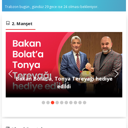
Trabzon bugün , gündüz 29 gece ise 24 olması bekleniyor.
2. Manşet
BEŞİKDÜZÜ'NDE ACI OLAY