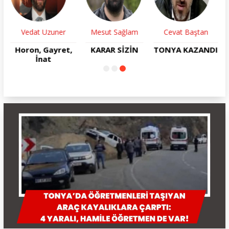
Tuncay Beşel
Hayri Yıldız
Vedat Uzuner
YENİDEN DİRİLİŞ
Bir Darbenin
Horon, Gayret,
Anatomisi
İnat