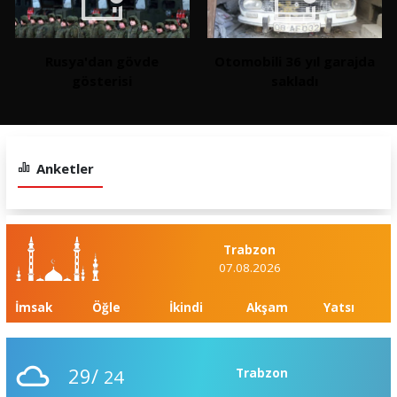
Rusya'dan gövde
Otomobili 36 yıl garajda
gösterisi
sakladı
Anketler
Trabzon
07.08.2026
İmsak
Öğle
İkindi
Akşam
Yatsı
29/
24
Trabzon