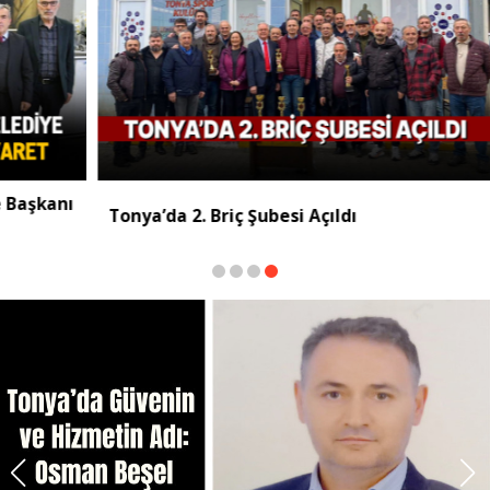
Tonya Siyasetinde 
k Yaylası’nda Tehlike Büyüyor
Etki Gücü