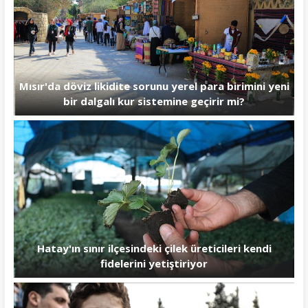
Mısır'da döviz likidite sorunu yerel para birimini yeni
bir dalgalı kur sistemine geçirir mi?
Hatay'ın sınır ilçesindeki çilek üreticileri kendi
fidelerini yetiştiriyor