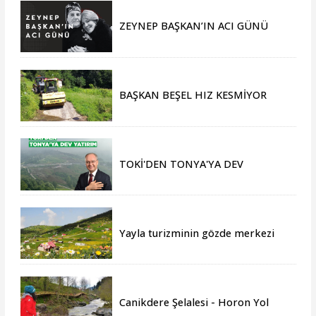
ZEYNEP BAŞKAN’IN ACI GÜNÜ
BAŞKAN BEŞEL HIZ KESMİYOR
TOKİ'DEN TONYA'YA DEV
YATIRIM
Yayla turizminin gözde merkezi
Tonya, yeni sezona hazır
Canikdere Şelalesi - Horon Yol
Projesine büyük onur