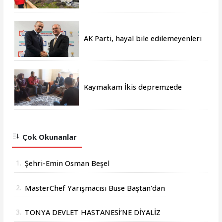
AK Parti, hayal bile edilemeyenleri
gerçeğe dönüştürmüştür
Kaymakam İkis depremzede
aileleri yalnız bırakmıyor
Çok Okunanlar
1.
Şehri-Emin Osman Beşel
2.
MasterChef Yarışmacısı Buse Baştan'dan
Başkan Osman Beşel'e Ziyaret
3.
TONYA DEVLET HASTANESİ’NE DİYALİZ