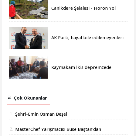
Canikdere Şelalesi - Horon Yol
Projesine büyük onur
AK Parti, hayal bile edilemeyenleri
gerçeğe dönüştürmüştür
Kaymakam İkis depremzede
aileleri yalnız bırakmıyor
Çok Okunanlar
1.
Şehri-Emin Osman Beşel
2.
MasterChef Yarışmacısı Buse Baştan'dan