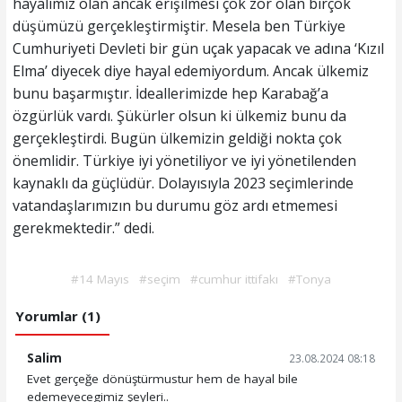
hayalimiz olan ancak erişilmesi çok zor olan birçok
düşümüzü gerçekleştirmiştir. Mesela ben Türkiye
Cumhuriyeti Devleti bir gün uçak yapacak ve adına ‘Kızıl
Elma’ diyecek diye hayal edemiyordum. Ancak ülkemiz
bunu başarmıştır. İdeallerimizde hep Karabağ’a
özgürlük vardı. Şükürler olsun ki ülkemiz bunu da
gerçekleştirdi. Bugün ülkemizin geldiği nokta çok
önemlidir. Türkiye iyi yönetiliyor ve iyi yönetilenden
kaynaklı da güçlüdür. Dolayısıyla 2023 seçimlerinde
vatandaşlarımızın bu durumu göz ardı etmemesi
gerekmektedir.” dedi.
#14 Mayıs
#seçim
#cumhur ittifakı
#Tonya
Yorumlar (1)
Salim
23.08.2024 08:18
Evet gerçeğe dönüştürmustur hem de hayal bile
edemeyecegimiz şeyleri..