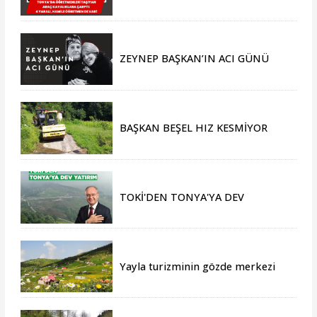
Araç Kayalıklara Çarptı: 4 Yaralı,
Hamile Öğretmen de Var!
ZEYNEP BAŞKAN’IN ACI GÜNÜ
BAŞKAN BEŞEL HIZ KESMİYOR
TOKİ'DEN TONYA'YA DEV
YATIRIM
Yayla turizminin gözde merkezi
Tonya, yeni sezona hazır