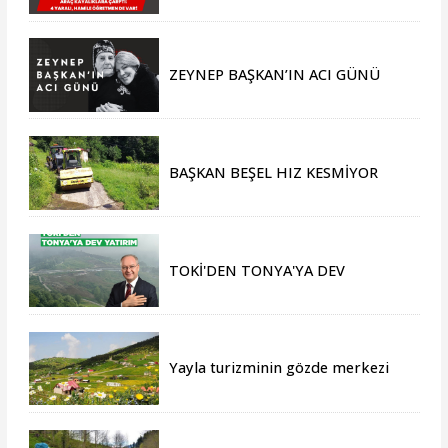
Hamile Öğretmen de Var!
ZEYNEP BAŞKAN’IN ACI GÜNÜ
BAŞKAN BEŞEL HIZ KESMİYOR
TOKİ'DEN TONYA'YA DEV
YATIRIM
Yayla turizminin gözde merkezi
Tonya, yeni sezona hazır