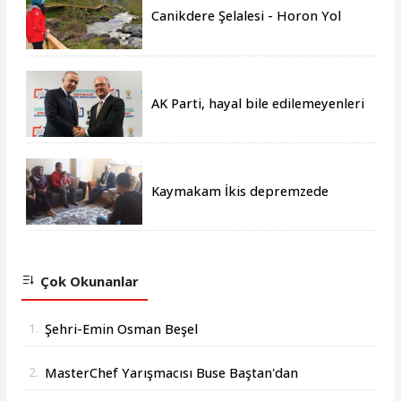
Canikdere Şelalesi - Horon Yol
Projesine büyük onur
AK Parti, hayal bile edilemeyenleri
gerçeğe dönüştürmüştür
Kaymakam İkis depremzede
aileleri yalnız bırakmıyor
Çok Okunanlar
1.
Şehri-Emin Osman Beşel
2.
MasterChef Yarışmacısı Buse Baştan'dan
Başkan Osman Beşel'e Ziyaret