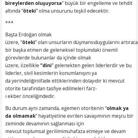
bireylerden oluşuyorsa
” büyük bir engelleme ve tehdit
altında “
öteki
” olma unsurunu teşkil edecektir.
***
Başta Erdoğan olmak
üzere, “
öteki
” olan unsurların düşmansıduygularını artırac
bir başka etmen de geleneksel toplumdaki önemli
görevlerde bulunanlar da içinde olmak
üzere, özellikle
“dini
” gelenekten gelen liderlerdir ve bu
liderler, sivil kesimlerin konumlanışını ya
da yerindeliğiniifade ettiklerinden dolayıdır ki mevcut
otorite tarafından tasfiye edilmeleri farz-
ı ekber önceliğindedir.
Bu durum aynı zamanda, egemen otoritenin “
olmak
ya
da olmam
ak
” hayatiyetine evrilen savaşımının meşru bir
zeminde devamının sağlanması için
mevcut toplumsal gerilimimuhafaza etmeye ve devam