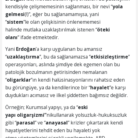
kendisiyle çelişmemesinin sağlanması, bir nevi “
yola
gelmesi
(!)”, eğer bu sağlanamamışsa, yani
“
sistem
”le olan çelişkisinin önlenememesi
halinde mutlaka uzaklaştırılmak istenen “
öteki
olan
ı
” ifade etmektedir.
Yani
Erdoğan
’a karşı uygulanan bu amansız
“
uzaklaştırma
”, bu da sağlanamazsa “
etkisizleştirme
”
operasyonları, aslında şimdiye dek egemen olan bu
patolojik bozulmanın getirisinden nemalanan
“
oligarklar
”ın kendi halüsinasyonlarını rahatsız eden
bu görüngüye, ya da kendilerince bir “
hayalet
”e karşı
duydukları acımasız ve ilkel şiddetten bağımsız değildir.
Örneğin; Kurumsal yapıyı, ya da “
eski
yapı
oligarşizmi
”
nikullanarak yolsuzluk-hukuksuzluk
gibi “
parasa
l
” ve “
anayasal
” krizler çıkartarak kendi
hayatiyetlerini tehdit eden bu hayaleti yok
etme yöntemlerini sürekli yenilemekte, ABD