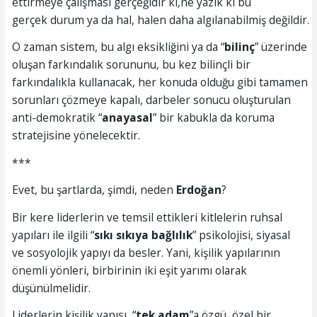
ettirmeye çalışması gerçeğidir ki,ne yazık ki bu
gerçek durum ya da hal, halen daha algılanabilmiş değildir.
O zaman sistem, bu algı eksikliğini ya da “
bilinç
” üzerinde
oluşan farkındalık sorununu, bu kez bilinçli bir
farkındalıkla kullanacak, her konuda olduğu gibi tamamen
sorunları çözmeye kapalı, darbeler sonucu oluşturulan
anti-demokratik “
anayasal
” bir kabukla da koruma
stratejisine yönelecektir.
***
Evet, bu şartlarda, şimdi, neden
Erdoğan
?
Bir kere liderlerin ve temsil ettikleri kitlelerin ruhsal
yapıları ile ilgili “
sıkı sıkıya bağlılık
” psikolojisi, siyasal
ve sosyolojik yapıyı da besler. Yani, kişilik yapılarının
önemli yönleri, birbirinin iki eşit yarımı olarak
düşünülmelidir.
Liderlerin kişilik yapısı, “
tek
adam
”a özgü, özel bir