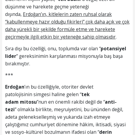
düşünme ve harekete geçme yeteneği
dışında,
Erdoğan’ı
n, k
itlelerin zaten ruhsal olarak
“
kabullenmeye hazır olduğu fikirleri
” çok daha açık ve çok
daha yürekli bir şekilde formüle etme ve harekete
geçirmeyle ilgili etkin bir yeteneğe sahip olmasıdır
.
Sıra dışı bu özelliği, onu, toplumda var olan “
potansiyel
lider
” gereksinimin karşılanması misyonuyla baş başa
bırakmıştır.
***
Erdoğan
’ın bu özelliğiyle, otoriter devlet
patolojisinin simgesi haline gelen “
tek
adam
mitosu
”nun en önemli rakibi değil de “
anti-
tezi
” olmakla birlikte, meşruiyetini, bu ününden değil,
adeta gelenekselleşmiş ve yukarıda izah etmeye
çalıştığımız cumhuriyet dönemine hâkim, iktisadi, siyasi
ve sosyo-kültürel bozulmanın ifadesi olan “
derin