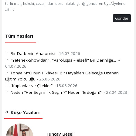
türlü mali, hukuki, cezai, idari sorumluluk içeriği gönderen Üye/Üyeler’e
aittir.
Gönder
Tüm Yazıları
Bir Darbenin Anatomisi -
16.07.2026
"Yetenek-Show'dan", "Varoluşsal-Felsefi" Bir Derinliğe... -
04.07.2026
Tonya MYO'nun Hikâyesi: Bir Hayalden Geleceğe Uzanan
Eğitim Yolculuğu -
25.06.2026
“Kaplanlar ve Çilekler” -
15.06.2026
Neden “Her Seçim İlk Seçim?” Neden “Erdoğan?” -
28.04.2023
Köşe Yazıları
Tuncay Beşel