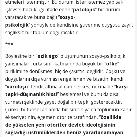
etmeleri istenmiştir. Bu durum, ister istemez yapısal-
işlevsel bozukluğu ifade eden “
patolojik
” bir durum
yaratacak ve buna bağlı “
sosyo
-
psikolojik
” yönüyle de kendisine güvenme duygusu zayıf,
sağlıksız bir toplum doğuracaktır.
***
Böylesine bir “
ezik ego
” oluşumunun sosyo-psikolojik
yansımaları, orta sınıf katmanında büyük bir “
öfke
”
birikimine dönüşmesi hiç de şaşırtıcı değildir. Coşku ve
duygularını dışa vurması engellenen ve bizatihi kendi
“
varoluşu
” tehdit altına alınan herkes, normalde “
karşı
tepki-düşmanlık hissi
” beslemesi ve bunu da dışa
vurması şeklinde gayet doğal bir tepki gösterecektir.
Çünkü bütünsel anlamda bir sınıfın ya da toplumun kahir
ekseriyetinin, egemen otorite tarafından, “
özellikle
de
yükselen yeni otoriter devlet ideolojisinin
sağladığı üstünlüklerden henüz yararlanamayan