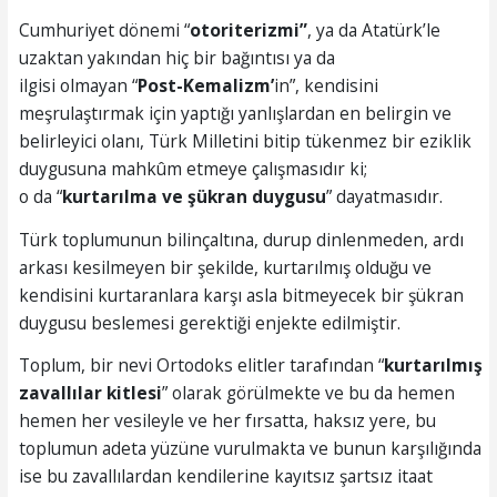
Cumhuriyet dönemi “
otoriterizmi
”
, ya da Atatürk’le
uzaktan yakından hiç bir bağıntısı ya da
ilgisi olmayan “
Post-Kemalizm’
in”, kendisini
meşrulaştırmak için yaptığı yanlışlardan en belirgin ve
belirleyici olanı, Türk Milletini bitip tükenmez bir eziklik
duygusuna mahkûm etmeye çalışmasıdır ki;
o da “
kurtarılma ve şükran duygusu
” dayatmasıdır.
Türk toplumunun bilinçaltına, durup dinlenmeden, ardı
arkası kesilmeyen bir şekilde, kurtarılmış olduğu ve
kendisini kurtaranlara karşı asla bitmeyecek bir şükran
duygusu beslemesi gerektiği enjekte edilmiştir.
Toplum, bir nevi Ortodoks elitler tarafından “
kurtarılmış
zavallılar kitlesi
” olarak görülmekte ve bu da hemen
hemen her vesileyle ve her fırsatta, haksız yere, bu
toplumun adeta yüzüne vurulmakta ve bunun karşılığında
ise bu zavallılardan kendilerine kayıtsız şartsız itaat