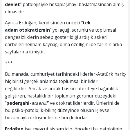
devlet
” patolojisiyle hesaplaşmayı başlatmasından almış
olmasıdır.
Ayrıca Erdoğan, kendisinden önceki “
tek
adam
otokrat
izmin
” yol açtığı sorunlu ve toplumsal
dengesizliklerin sebep gösterildiği ardışık askeri
darbelerineilham kaynağı olma özelliğini de tarihin arka
sayfalarına itmiştir.
***
Bu manada, cumhuriyet tarihindeki liderler-Atatürk hariç-
hiç birisi gerçek anlamda toplumsal bir lider
değildirler. Ancak ve ancak baskıcı otoriteye bağımlılık
geliştiren, hastalıklı bir toplumun görünür düzeydeki
“
pederşahi
-
ataerkil
” ve otokrat liderlerdir. Ünlerini de
bu psiko-patolojik-bilinç düzeyinde oluşan işlevsel
bozulmayla örtüşmelerine borçludurlar.
Erdoğan
ise, mevcut sistem için, önceleri bu patolojinin