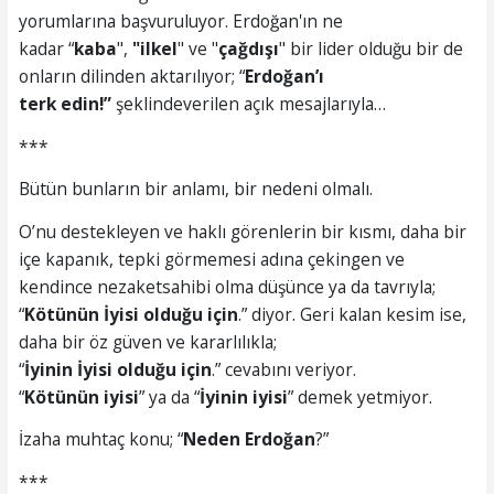
yorumlarına başvuruluyor. Erdoğan'ın ne
kadar “
kaba
",
"ilkel
" ve "
çağdışı
" bir lider olduğu bir de
onların dilinden aktarılıyor; “
Erdoğan’ı
terk
edin!”
şeklindeverilen açık mesajlarıyla…
***
Bütün bunların bir anlamı, bir nedeni olmalı.
O’nu destekleyen ve haklı görenlerin bir kısmı, daha bir
içe kapanık, tepki görmemesi adına çekingen ve
kendince nezaketsahibi olma düşünce ya da tavrıyla;
“
Kötünün İyisi olduğu
için
.” diyor. Geri kalan kesim ise,
daha bir öz güven ve kararlılıkla;
“
İyinin
İyisi
olduğu
i
çin
.” cevabını veriyor.
“
K
ötünün iyisi
” ya da “
İ
yinin iyisi
” demek yetmiyor.
İzaha muhtaç konu; “
Neden Erdoğan
?”
***