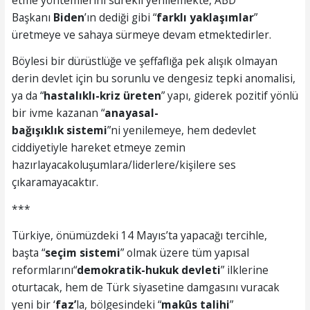
Başkanı
Biden
’ın dediği gibi “
farklı yaklaşımlar
”
üretmeye ve sahaya sürmeye devam etmektedirler.
Böylesi bir dürüstlüğe ve şeffaflığa pek alışık olmayan
derin devlet için bu sorunlu ve dengesiz tepki anomalisi,
ya da “
hastalıklı-kriz üreten
” yapı, giderek pozitif yönlü
bir ivme kazanan “
anayasal-
bağışıklık
sistemi
”ni yenilemeye, hem dedevlet
ciddiyetiyle hareket etmeye zemin
hazırlayacakoluşumlara/liderlere/kişilere ses
çıkaramayacaktır.
***
Türkiye, önümüzdeki 14 Mayıs’ta yapacağı tercihle,
başta “
seçim sistemi
” olmak üzere tüm yapısal
reformlarını“
demokratik-hukuk devleti
” ilklerine
oturtacak, hem de Türk siyasetine damgasını vuracak
yeni bir ‘
faz’
la, bölgesindeki “
makûs
talihi
”