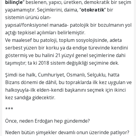
bilinçle
” beslenen, yapıcı, üretken, demokratik bir seçim
yapamamıştır. Seçimlerini, daima, “
otokratik
” bir
sistemin ürünü olan-
yapısal/fonksiyonel manada- patolojik bir bozulmanın yol
açtığı tepkisel açılımları belirlemiştir.
Ve maalesef bu patoloji, toplum sosyolojisinde, adeta
serbest yüzen bir korku ya da endişe türevinde kendini
göstermiş ve bu halini 21.yüzyıl genel seçimlerine dahi
taşımıştır; ta ki 2018 sistem değişikliği seçimine dek.
Şimdi ise halk, Cumhuriyet, Osmanlı, Selçuklu, hatta
Bizans dönemi de dâhil, bu topraklarda ilk kez uygulan ve
halkoyuyla-ilk elden-kendi başkanını seçmek için ikinci
kez sandığa gidecektir.
***
Önce, neden Erdoğan hep gündemde?
Neden bütün şimşekler devamlı onun üzerinde patlıyor?