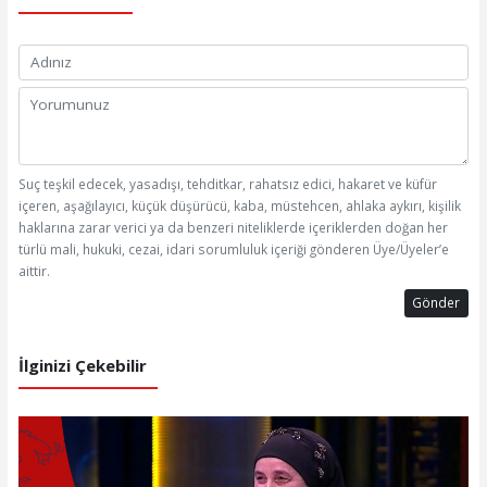
Suç teşkil edecek, yasadışı, tehditkar, rahatsız edici, hakaret ve küfür
içeren, aşağılayıcı, küçük düşürücü, kaba, müstehcen, ahlaka aykırı, kişilik
haklarına zarar verici ya da benzeri niteliklerde içeriklerden doğan her
türlü mali, hukuki, cezai, idari sorumluluk içeriği gönderen Üye/Üyeler’e
aittir.
Gönder
İlginizi Çekebilir