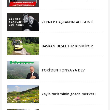
Araç Kayalıklara Çarptı: 4 Yaralı,
Hamile Öğretmen de Var!
ZEYNEP BAŞKAN’IN ACI GÜNÜ
BAŞKAN BEŞEL HIZ KESMİYOR
TOKİ'DEN TONYA'YA DEV
YATIRIM
Yayla turizminin gözde merkezi
Tonya, yeni sezona hazır