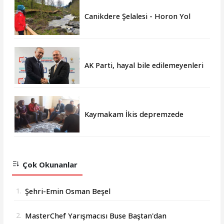
Canikdere Şelalesi - Horon Yol
Projesine büyük onur
AK Parti, hayal bile edilemeyenleri
gerçeğe dönüştürmüştür
Kaymakam İkis depremzede
aileleri yalnız bırakmıyor
Çok Okunanlar
1.
Şehri-Emin Osman Beşel
2.
MasterChef Yarışmacısı Buse Baştan'dan