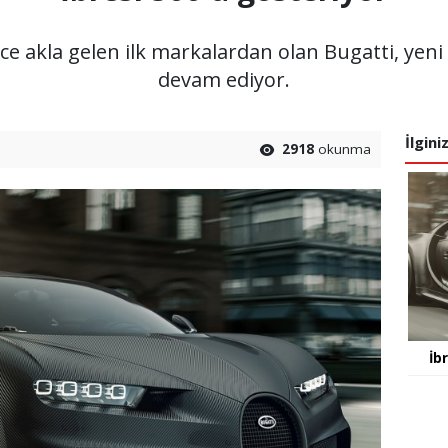
e akla gelen ilk markalardan olan Bugatti, yeni
devam ediyor.
İlgini
2918
okunma
İb