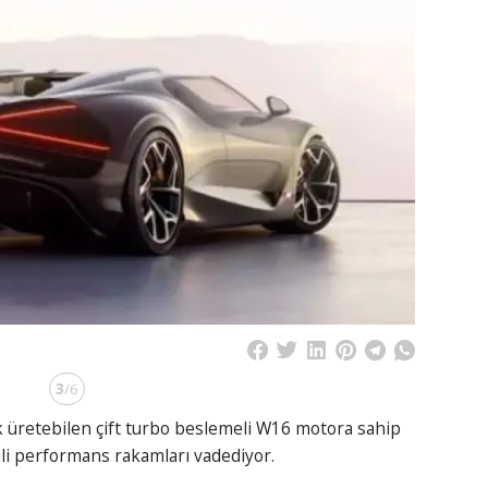
3
/6
k üretebilen çift turbo beslemeli W16 motora sahip
li performans rakamları vadediyor.