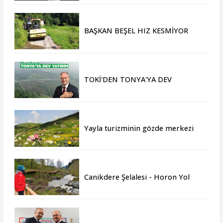
BAŞKAN BEŞEL HIZ KESMİYOR
TOKİ'DEN TONYA'YA DEV
YATIRIM
Yayla turizminin gözde merkezi
Tonya, yeni sezona hazır
Canikdere Şelalesi - Horon Yol
Projesine büyük onur