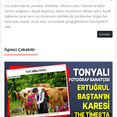
Suç teşkil edecek, yasadışı, tehditkar, rahatsız edici, hakaret ve küfür
içeren, aşağılayıcı, küçük düşürücü, kaba, müstehcen, ahlaka aykırı, kişilik
haklarına zarar verici ya da benzeri niteliklerde içeriklerden doğan her
türlü mali, hukuki, cezai, idari sorumluluk içeriği gönderen Üye/Üyeler’e
aittir.
Gönder
İlginizi Çekebilir