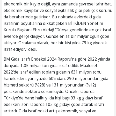
ekonomik bir kayıp değil, aynı zamanda çevresel tahribat,
ekonomik kayıplar ve sosyal eşitsizlik gibi pek çok sorunu
da beraberinde getiriyor. Bu noktada evlerdeki gıda
israfının boyutlarına dikkat çeken BİTKİDEN Yönetim
Kurulu Başkanı Ebru Akdağ “Dünya genelinde en çok israf
evlerde gerçekleşiyor. Günde en az bir milyar öğün çöpe
atılıyor. Ortalama olarak, her bir kişi yılda 79 kg yiyecek
israf ediyor.” dedi.
BM Gıda İsrafı Endeksi 2024 Raporu’na göre 2022 yılında
dünyada 1,05 milyar ton gıda israf edildi. Maalesef
2022'de israf edilen toplam gıdanın 631 milyon tonu
hanelerden, yani yüzde 60'ından, 290 milyonundan gıda
hizmeti sektörü (%28) ve 131 milyonundan (%12)
perakende sektörü sorumluydu. Önceki raporda
Türkiye’de hane halkı yılda kişi başı 93 kg gıdayı israf
ederken; son raporda 102 kg gıdayı çöpe atarak israfı
arttırdı. Gıda israfındaki artış ekonomik, sosyal ve