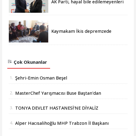
AK Parti, hayal bile edilemeyenleri
gerçeğe dönüştürmüştür
Kaymakam İkis depremzede
aileleri yalnız bırakmıyor
Çok Okunanlar
1.
Şehri-Emin Osman Beşel
2.
MasterChef Yarışmacısı Buse Baştan'dan
Başkan Osman Beşel'e Ziyaret
3.
TONYA DEVLET HASTANESİ’NE DİYALİZ
MERKEZİ MÜJDESİ
4.
Alper Hacısalihoğlu MHP Trabzon İl Başkanı
Oldu