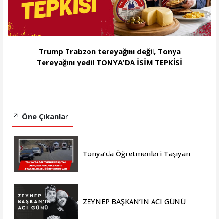
Trump Trabzon tereyağını değil, Tonya
Tereyağını yedi! TONYA'DA İSİM TEPKİSİ
Öne Çıkanlar
Tonya’da Öğretmenleri Taşıyan
Araç Kayalıklara Çarptı: 4 Yaralı,
Hamile Öğretmen de Var!
ZEYNEP BAŞKAN’IN ACI GÜNÜ