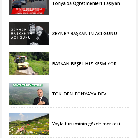
Tonya’da Öğretmenleri Taşıyan
Araç Kayalıklara Çarptı: 4 Yaralı,
Hamile Öğretmen de Var!
ZEYNEP BAŞKAN’IN ACI GÜNÜ
BAŞKAN BEŞEL HIZ KESMİYOR
TOKİ'DEN TONYA'YA DEV
YATIRIM
Yayla turizminin gözde merkezi
Tonya, yeni sezona hazır