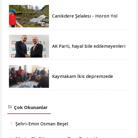
Canikdere Şelalesi - Horon Yol
Projesine büyük onur
AK Parti, hayal bile edilemeyenleri
gerçeğe dönüştürmüştür
Kaymakam İkis depremzede
aileleri yalnız bırakmıyor
Çok Okunanlar
1.
Şehri-Emin Osman Beşel