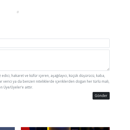
#
z edici, hakaret ve küfür içeren, aşağılayıcı, küçük düşürücü, kaba,
ar verici ya da benzeri niteliklerde içeriklerden doğan her türlü mali,
n Üye/Üyeler’e aittir.
Gönder