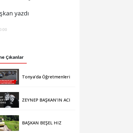
şkan yazdı
0:00
e Çıkanlar
Tonya’da Öğretmenleri
Taşıyan Araç
Kayalıklara Çarptı: 4
Yaralı, Hamile
Öğretmen de Var!
ZEYNEP BAŞKAN’IN ACI
GÜNÜ
BAŞKAN BEŞEL HIZ
KESMİYOR