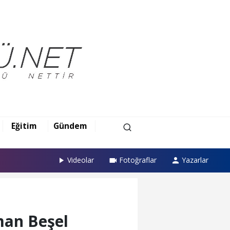
Eğitim
Gündem
Videolar
Fotoğraflar
Yazarlar
man Beşel