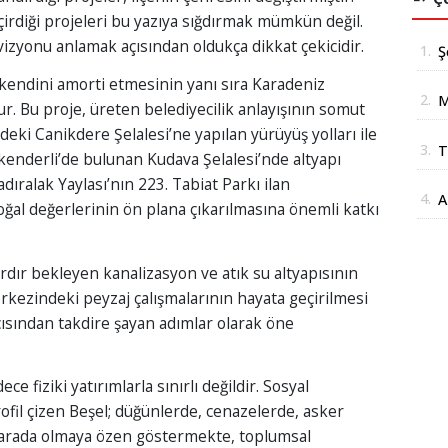
irdiği projeleri bu yazıya sığdırmak mümkün değil.
izyonu anlamak açısından oldukça dikkat çekicidir.
1.
Ş
 kendini amorti etmesinin yanı sıra Karadeniz
2.
M
ur. Bu proje, üreten belediyecilik anlayışının somut
B
deki Canikdere Şelalesi’ne yapılan yürüyüş yolları ile
3.
T
B
kenderli’de bulunan Kudava Şelalesi’nde altyapı
D
dıralak Yaylası’nın 223. Tabiat Parkı ilan
4.
A
oğal değerlerinin ön plana çıkarılmasına önemli katkı
T
lardır bekleyen kanalizasyon ve atık su altyapısının
kezindeki peyzaj çalışmalarının hayata geçirilmesi
çısından takdire şayan adımlar olarak öne
e fiziki yatırımlarla sınırlı değildir. Sosyal
profil çizen Beşel; düğünlerde, cenazelerde, asker
 arada olmaya özen göstermekte, toplumsal