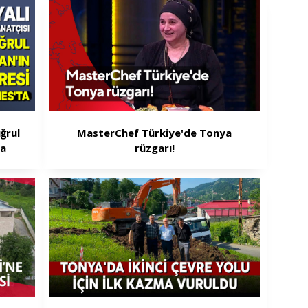
ğrul
MasterChef Türkiye'de Tonya
ta
rüzgarı!