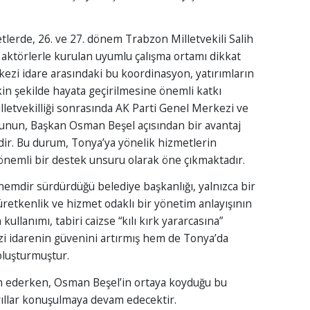
lerde, 26. ve 27. dönem Trabzon Milletvekili Salih
 aktörlerle kurulan uyumlu çalışma ortamı dikkat
ezi idare arasındaki bu koordinasyon, yatırımların
in şekilde hayata geçirilmesine önemli katkı
milletvekilliği sonrasında AK Parti Genel Merkezi ve
unun, Başkan Osman Beşel açısından bir avantaj
ir. Bu durum, Tonya’ya yönelik hizmetlerin
 önemli bir destek unsuru olarak öne çıkmaktadır.
emdir sürdürdüğü belediye başkanlığı, yalnızca bir
, üretkenlik ve hizmet odaklı bir yönetim anlayışının
kullanımı, tabiri caizse “kılı kırk yararcasına”
zi idarenin güvenini artırmış hem de Tonya’da
oluşturmuştur.
m ederken, Osman Beşel’in ortaya koyduğu bu
yıllar konuşulmaya devam edecektir.