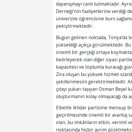
dayanışmayı canlı tutmaktadır. Ayr
Derneği’nin faaliyetlerine verdiği 
üniversite öğrencisine burs sağlam
pekiştirmektedir.
Bugün gelinen noktada, Tonya’da bel
yükseldiği açıkça görülmektedir. B
önemli bir gerçeği ortaya koymaktad
belirleyecek olan diğer siyasi partil
kapasitesi ve toplumla kuracağı güven
Zira oluşan bu yüksek hizmet stand
şekillenmesini gerektirmektedir. A
çıtayı yukarı taşıyan Osman Beşel ka
oluşturmanın kolay olmayacağı da açı
Elbette iktidar partisine mensup bi
geçirilmesinde önemli bir avantaj sağ
olan, bu imkânların etkin, verimli ve
noktasında hiçbir ayrım gözetmeksi