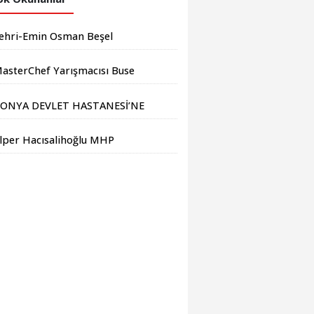
ehri-Emin Osman Beşel
asterChef Yarışmacısı Buse
aştan'dan Başkan Osman
ONYA DEVLET HASTANESİ’NE
eşel'e Ziyaret
İYALİZ MERKEZİ MÜJDESİ
lper Hacısalihoğlu MHP
rabzon İl Başkanı Oldu