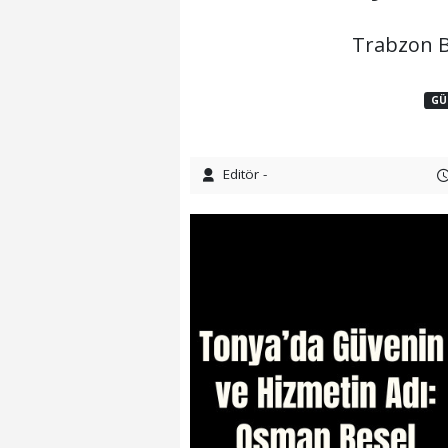
Trabzon B
GÜ
Editör -