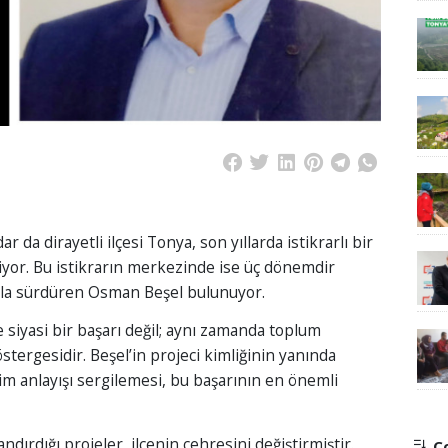
 da dirayetli ilçesi Tonya, son yıllarda istikrarlı bir
kiyor. Bu istikrarın merkezinde ise üç dönemdir
ıyla sürdüren Osman Beşel bulunuyor.
siyasi bir başarı değil; aynı zamanda toplum
tergesidir. Beşel’in projeci kimliğinin yanında
tim anlayışı sergilemesi, bu başarının en önemli
ırdığı projeler, ilçenin çehresini değiştirmiştir.
Ço