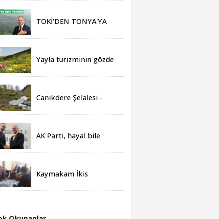
TOKİ'DEN TONYA'YA
DEV YATIRIM
Yayla turizminin gözde
merkezi Tonya, yeni
sezona hazır
Canikdere Şelalesi -
Horon Yol Projesine
büyük onur
AK Parti, hayal bile
edilemeyenleri gerçeğe
dönüştürmüştür
Kaymakam İkis
depremzede aileleri
yalnız bırakmıyor
k Okunanlar