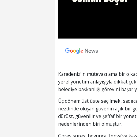
Karadeniz’in mütevazı ama bir o kadar
yerel yönetim anlayışıyla dikkat çe
belediye başkanlığı görevini başar
Üç dönem üst üste seçilmek, sadece 
nezdinde oluşan güvenin açık bir gös
dürüst, güvenilir ve şeffaf bir yöne
nedenlerinden biri olmuştur.
Görev süresi boyunca Tonya’ya kazand