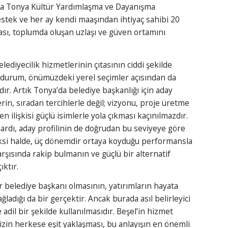
ıca Tonya Kültür Yardımlaşma ve Dayanışma
destek ve her ay kendi maaşından ihtiyaç sahibi 20
ası, toplumda oluşan uzlaşı ve güven ortamını
ediyecilik hizmetlerinin çıtasının ciddi şekilde
u durum, önümüzdeki yerel seçimler açısından da
ır. Artık Tonya’da belediye başkanlığı için aday
erin, sıradan tercihlerle değil; vizyonu, proje üretme
 ilişkisi güçlü isimlerle yola çıkması kaçınılmazdır.
ardı, aday profilinin de doğrudan bu seviyeye göre
ksi halde, üç dönemdir ortaya koyduğu performansla
rşısında rakip bulmanın ve güçlü bir alternatif
ktır.
r belediye başkanı olmasının, yatırımların hayata
ladığı da bir gerçektir. Ancak burada asıl belirleyici
 adil bir şekilde kullanılmasıdır. Beşel’in hizmet
zin herkese eşit yaklaşması, bu anlayışın en önemli