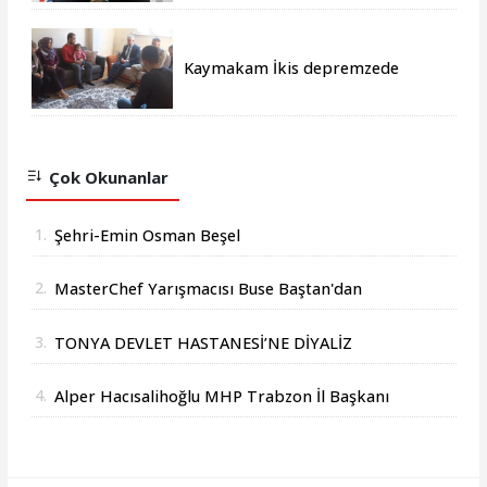
Kaymakam İkis depremzede
aileleri yalnız bırakmıyor
Çok Okunanlar
1.
Şehri-Emin Osman Beşel
2.
MasterChef Yarışmacısı Buse Baştan'dan
Başkan Osman Beşel'e Ziyaret
3.
TONYA DEVLET HASTANESİ’NE DİYALİZ
MERKEZİ MÜJDESİ
4.
Alper Hacısalihoğlu MHP Trabzon İl Başkanı
Oldu