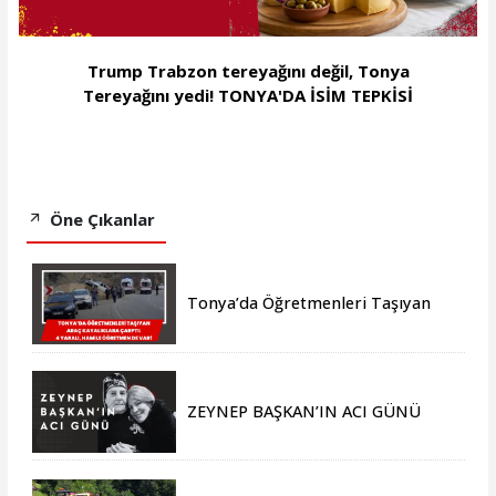
Trump Trabzon tereyağını değil, Tonya
Tereyağını yedi! TONYA'DA İSİM TEPKİSİ
Öne Çıkanlar
Tonya’da Öğretmenleri Taşıyan
Araç Kayalıklara Çarptı: 4 Yaralı,
Hamile Öğretmen de Var!
ZEYNEP BAŞKAN’IN ACI GÜNÜ