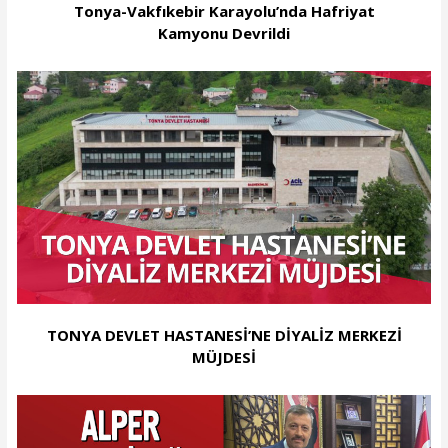
Tonya-Vakfıkebir Karayolu’nda Hafriyat
Kamyonu Devrildi
TONYA DEVLET HASTANESİ’NE DİYALİZ MERKEZİ
MÜJDESİ