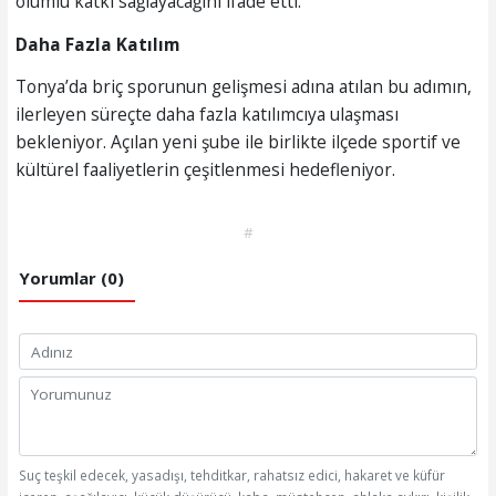
olumlu katkı sağlayacağını ifade etti.
Daha Fazla Katılım
Tonya’da briç sporunun gelişmesi adına atılan bu adımın,
ilerleyen süreçte daha fazla katılımcıya ulaşması
bekleniyor. Açılan yeni şube ile birlikte ilçede sportif ve
kültürel faaliyetlerin çeşitlenmesi hedefleniyor.
#
Yorumlar (0)
Suç teşkil edecek, yasadışı, tehditkar, rahatsız edici, hakaret ve küfür