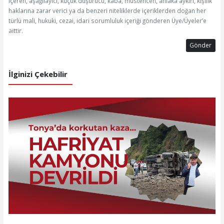
içeren, aşağılayıcı, küçük düşürücü, kaba, müstehcen, ahlaka aykırı, kişilik
haklarına zarar verici ya da benzeri niteliklerde içeriklerden doğan her
türlü mali, hukuki, cezai, idari sorumluluk içeriği gönderen Üye/Üyeler’e
aittir.
Gönder
İlginizi Çekebilir