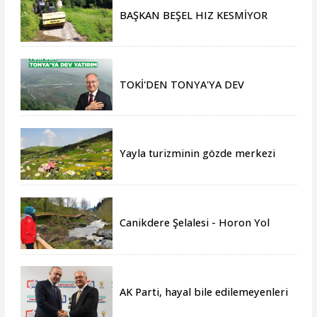
BAŞKAN BEŞEL HIZ KESMİYOR
TOKİ'DEN TONYA'YA DEV
YATIRIM
Yayla turizminin gözde merkezi
Tonya, yeni sezona hazır
Canikdere Şelalesi - Horon Yol
Projesine büyük onur
AK Parti, hayal bile edilemeyenleri
gerçeğe dönüştürmüştür