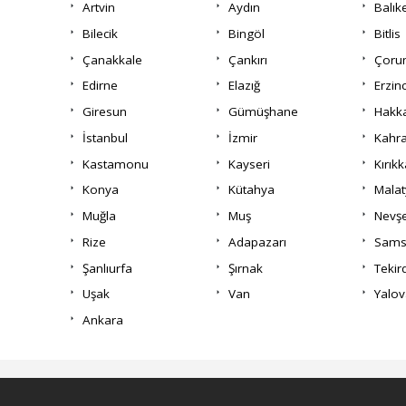
Artvin
Aydın
Balık
Bilecik
Bingöl
Bitlis
Çanakkale
Çankırı
Çor
Edirne
Elazığ
Erzin
Giresun
Gümüşhane
Hakka
İstanbul
İzmir
Kahr
Kastamonu
Kayseri
Kırıkk
Konya
Kütahya
Malat
Muğla
Muş
Nevşe
Rize
Adapazarı
Sams
Şanlıurfa
Şırnak
Tekir
Uşak
Van
Yalov
Ankara