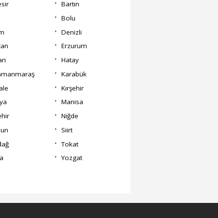
esir
Bartın
Bolu
um
Denizli
can
Erzurum
ri
Hatay
amanmaraş
Karabük
ale
Kırşehir
ya
Manisa
hir
Niğde
un
Siirt
dağ
Tokat
a
Yozgat