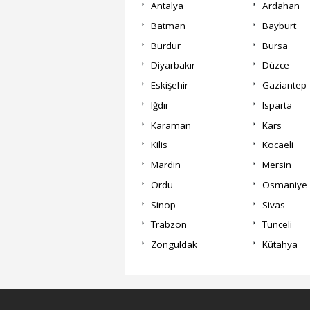
Antalya
Ardahan
Batman
Bayburt
Burdur
Bursa
Diyarbakır
Düzce
Eskişehir
Gaziantep
Iğdır
Isparta
Karaman
Kars
Kilis
Kocaeli
Mardin
Mersin
Ordu
Osmaniye
Sinop
Sivas
Trabzon
Tunceli
Zonguldak
Kütahya