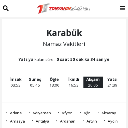
Karabük
Namaz Vakitleri
Yatsıya
kalan süre :
0 saat 50 dakika 34 saniye
İmsak
Güneş
Öğle
İkindi
Akşam
Yatsı
03:53
05:45
13:00
16:53
20:05
21:39
Adana
Adıyaman
Afyon
Ağrı
Aksaray
Amasya
Antalya
Ardahan
Artvin
Aydın