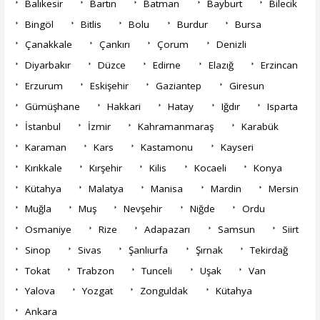
Balıkesir
Bartın
Batman
Bayburt
Bilecik
Bingöl
Bitlis
Bolu
Burdur
Bursa
Çanakkale
Çankırı
Çorum
Denizli
Diyarbakır
Düzce
Edirne
Elazığ
Erzincan
Erzurum
Eskişehir
Gaziantep
Giresun
Gümüşhane
Hakkari
Hatay
Iğdır
Isparta
İstanbul
İzmir
Kahramanmaraş
Karabük
Karaman
Kars
Kastamonu
Kayseri
Kırıkkale
Kırşehir
Kilis
Kocaeli
Konya
Kütahya
Malatya
Manisa
Mardin
Mersin
Muğla
Muş
Nevşehir
Niğde
Ordu
Osmaniye
Rize
Adapazarı
Samsun
Siirt
Sinop
Sivas
Şanlıurfa
Şırnak
Tekirdağ
Tokat
Trabzon
Tunceli
Uşak
Van
Yalova
Yozgat
Zonguldak
Kütahya
Ankara