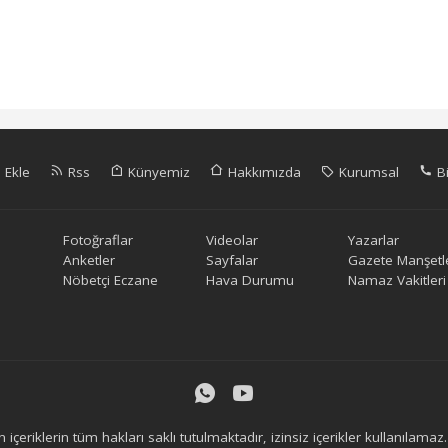
 Ekle
Rss
Künyemiz
Hakkımızda
Kurumsal
Bi
Fotoğraflar
Videolar
Yazarlar
Anketler
Sayfalar
Gazete Manşetle
Nöbetçi Eczane
Hava Durumu
Namaz Vakitleri
içeriklerin tüm hakları saklı tutulmaktadır, izinsiz içerikler kullanılam