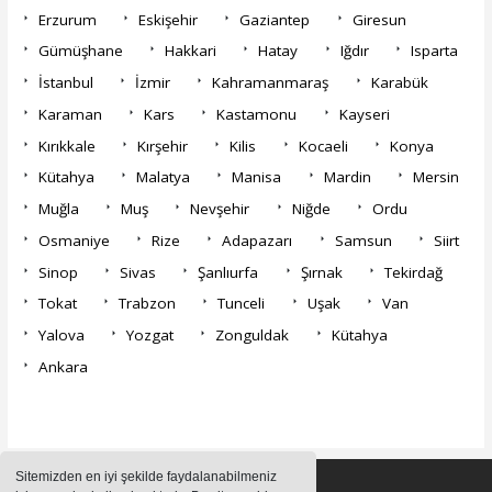
Erzurum
Eskişehir
Gaziantep
Giresun
Gümüşhane
Hakkari
Hatay
Iğdır
Isparta
İstanbul
İzmir
Kahramanmaraş
Karabük
Karaman
Kars
Kastamonu
Kayseri
Kırıkkale
Kırşehir
Kilis
Kocaeli
Konya
Kütahya
Malatya
Manisa
Mardin
Mersin
Muğla
Muş
Nevşehir
Niğde
Ordu
Osmaniye
Rize
Adapazarı
Samsun
Siirt
Sinop
Sivas
Şanlıurfa
Şırnak
Tekirdağ
Tokat
Trabzon
Tunceli
Uşak
Van
Yalova
Yozgat
Zonguldak
Kütahya
Ankara
Sitemizden en iyi şekilde faydalanabilmeniz