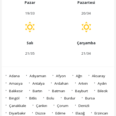
Pazar
Pazartesi
19/33
20/34
Salı
Çarşamba
21/35
21/34
Adana
Adıyaman
Afyon
Ağrı
Aksaray
Amasya
Antalya
Ardahan
Artvin
Aydın
Balıkesir
Bartın
Batman
Bayburt
Bilecik
Bingöl
Bitlis
Bolu
Burdur
Bursa
Çanakkale
Çankırı
Çorum
Denizli
Diyarbakır
Düzce
Edirne
Elazığ
Erzincan