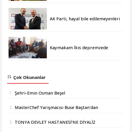
AK Parti, hayal bile edilemeyenleri
gerçeğe dönüştürmüştür
Kaymakam İkis depremzede
aileleri yalnız bırakmıyor
Çok Okunanlar
1.
Şehri-Emin Osman Beşel
2.
MasterChef Yarışmacısı Buse Baştan'dan
Başkan Osman Beşel'e Ziyaret
3.
TONYA DEVLET HASTANESİ’NE DİYALİZ
MERKEZİ MÜJDESİ