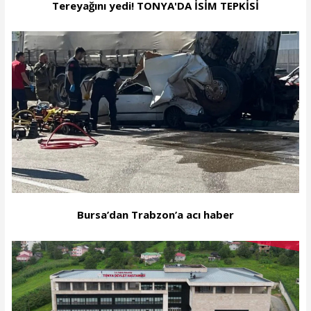
Tereyağını yedi! TONYA'DA İSİM TEPKİSİ
Bursa’dan Trabzon’a acı haber