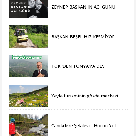
ZEYNEP BAŞKAN’IN ACI GÜNÜ
BAŞKAN BEŞEL HIZ KESMİYOR
TOKİ'DEN TONYA'YA DEV
YATIRIM
Yayla turizminin gözde merkezi
Tonya, yeni sezona hazır
Canikdere Şelalesi - Horon Yol
Projesine büyük onur