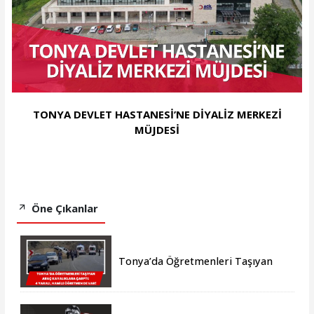
TONYA DEVLET HASTANESİ’NE DİYALİZ MERKEZİ
MÜJDESİ
Öne Çıkanlar
Tonya’da Öğretmenleri Taşıyan
Araç Kayalıklara Çarptı: 4 Yaralı,
Hamile Öğretmen de Var!