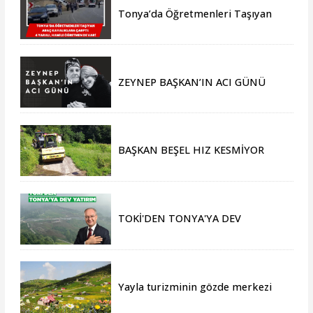
Tonya’da Öğretmenleri Taşıyan
Araç Kayalıklara Çarptı: 4 Yaralı,
Hamile Öğretmen de Var!
ZEYNEP BAŞKAN’IN ACI GÜNÜ
BAŞKAN BEŞEL HIZ KESMİYOR
TOKİ'DEN TONYA'YA DEV
YATIRIM
Yayla turizminin gözde merkezi
Tonya, yeni sezona hazır