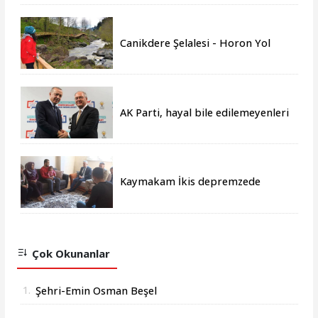
Canikdere Şelalesi - Horon Yol
Projesine büyük onur
AK Parti, hayal bile edilemeyenleri
gerçeğe dönüştürmüştür
Kaymakam İkis depremzede
aileleri yalnız bırakmıyor
Çok Okunanlar
1.
Şehri-Emin Osman Beşel